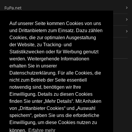
FuPa.net
Fussball.de
Auf unserer Seite kommen Cookies von uns
und Drittanbietern zum Einsatz. Dazu zählen
Doppelpass-Online
Cookies, die zur optimalen Ausgestaltung
der Website, zu Tracking- und
Statistikzwecken oder für Werbung genutzt
KONTAKT
werden. Weitergehende Informationen
erhalten Sie in unserer
Buchheimer Str. 15
Datenschutzerklärung. Für alle Cookies, die
79288 Gottenheim
nicht zum Betrieb der Seite essentiell
notwendig sind, benötigen wir Ihre
07665/6937
Einwilligung. Details zu diesen Cookies
finden Sie unter „Mehr Details“. Mit Anhaken
info@svgottenheim.de
www.svgottenheim.de
von „Drittanbieter Cookies“ und „Auswahl
speichern“, geben Sie uns die erforderliche
Einwilligung, um diese Cookies nutzen zu
können.
Erfahre mehr