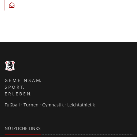
G E M E I N S A M.
S P O R T.
E R L E B E N.
Fußball · Turnen · Gymnastik · Leichtathletik
NÜTZLICHE LINKS