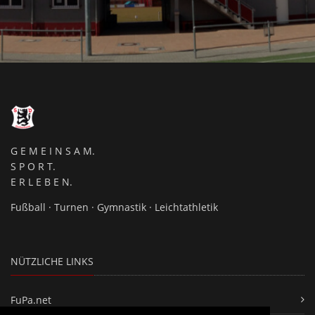
G E M E I N S A M.
S P O R T.
E R L E B E N.
Fußball · Turnen · Gymnastik · Leichtathletik
NÜTZLICHE LINKS
FuPa.net