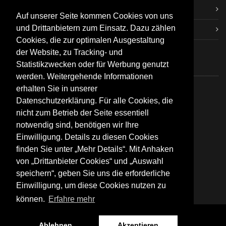
Fussball.de
Auf unserer Seite kommen Cookies von uns
und Drittanbietern zum Einsatz. Dazu zählen
Doppelpass-Online
Cookies, die zur optimalen Ausgestaltung
der Website, zu Tracking- und
Statistikzwecken oder für Werbung genutzt
KONTAKT
werden. Weitergehende Informationen
erhalten Sie in unserer
Buchheimer Str. 15
Datenschutzerklärung. Für alle Cookies, die
79288 Gottenheim
nicht zum Betrieb der Seite essentiell
notwendig sind, benötigen wir Ihre
07665/6937
Einwilligung. Details zu diesen Cookies
finden Sie unter „Mehr Details“. Mit Anhaken
info@svgottenheim.de
www.svgottenheim.de
von „Drittanbieter Cookies“ und „Auswahl
speichern“, geben Sie uns die erforderliche
Einwilligung, um diese Cookies nutzen zu
können.
Erfahre mehr
2026 © SV Gottenheim e.V.
Ablehnen
Akzeptieren